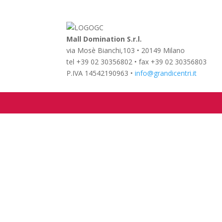
Mall Domination S.r.l.
via Mosè Bianchi,103 • 20149 Milano
tel +39 02 30356802 • fax +39 02 30356803
P.IVA 14542190963 •
info@grandicentri.it