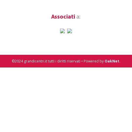
Associati
a:
©2024 grandicentri.it tutti i diritti riservati • Powered by
OakNet.