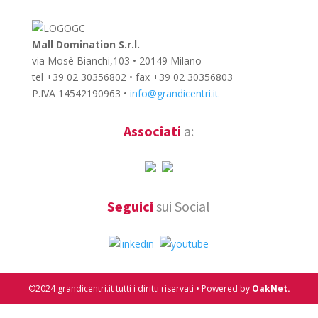
Mall Domination S.r.l.
via Mosè Bianchi,103 • 20149 Milano
tel +39 02 30356802 • fax +39 02 30356803
P.IVA 14542190963 •
info@grandicentri.it
Associati
a:
Seguici
sui Social
©2024 grandicentri.it tutti i diritti riservati • Powered by
OakNet.