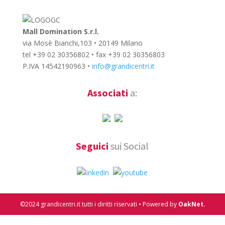
Mall Domination S.r.l.
via Mosè Bianchi,103 • 20149 Milano
tel +39 02 30356802 • fax +39 02 30356803
P.IVA 14542190963 •
info@grandicentri.it
Associati
a:
Seguici
sui Social
©2024 grandicentri.it tutti i diritti riservati • Powered by
OakNet.