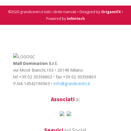
©2020 grandicentri.it tutti i diritti riservati • Designed by
OrigamiFX
•
Powered by
Infinitech
Mall Domination S.r.l.
via Mosè Bianchi,103 • 20149 Milano
tel +39 02 30356802 • fax +39 02 30356803
P.IVA 14542190963 •
info@grandicentri.it
Associati
a:
Seguici
sui Social