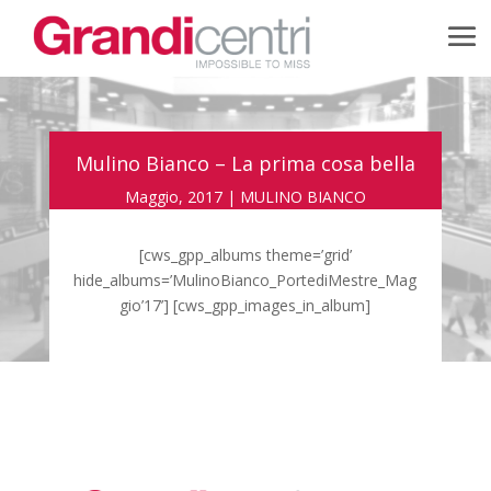
Mulino Bianco – La prima cosa bella
Maggio, 2017
|
MULINO BIANCO
[cws_gpp_albums theme=’grid’
hide_albums=’MulinoBianco_PortediMestre_Mag
gio’17’] [cws_gpp_images_in_album]