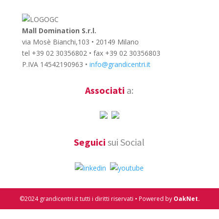
Mall Domination S.r.l.
via Mosè Bianchi,103 • 20149 Milano
tel +39 02 30356802 • fax +39 02 30356803
P.IVA 14542190963 •
info@grandicentri.it
Associati
a:
Seguici
sui Social
©2024 grandicentri.it tutti i diritti riservati • Powered by
OakNet.