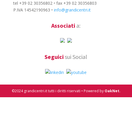
tel +39 02 30356802 • fax +39 02 30356803
P.IVA 14542190963 •
info@grandicentri.it
Associati
a:
Seguici
sui Social
©2024 grandicentri.it tutti i diritti riservati • Powered by
OakNet.