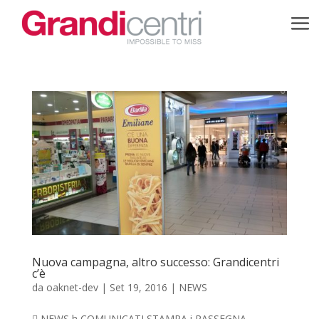
Nuova campagna, altro successo: Grandicentri
c’è
da
oaknet-dev
|
Set 19, 2016
|
NEWS
 NEWS h COMUNICATI STAMPA i RASSEGNA